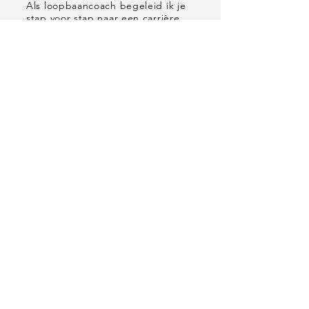
Als loopbaancoach begeleid ik je
stap voor stap naar een carrière
die je energie geeft en voldoening
biedt. Je hoeft deze reis niet
alleen te maken—ik ben er om je
te helpen.
Telefoon
+32 476 32 56 14
Email
isabel@ivdconsulting.be
Socials